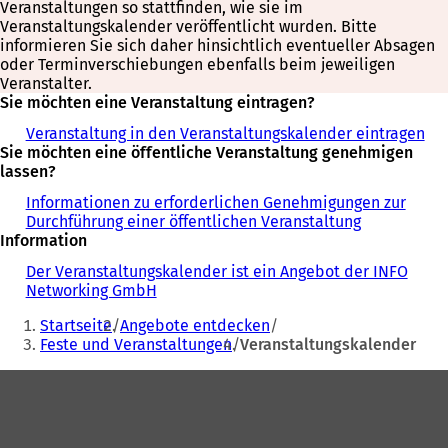
Veranstaltungen so stattfinden, wie sie im
Veranstaltungskalender veröffentlicht wurden. Bitte
informieren Sie sich daher hinsichtlich eventueller Absagen
oder Terminverschiebungen ebenfalls beim jeweiligen
Veranstalter.
Sie möchten eine Veranstaltung eintragen?
Veranstaltung in den Veranstaltungskalender eintragen
Sie möchten eine öffentliche Veranstaltung genehmigen
lassen?
Informationen zu erforderlichen Genehmigungen zur
Durchführung einer öffentlichen Veranstaltung
Information
Der Veranstaltungskalender ist ein Angebot der INFO
Networking GmbH
Sie
Startseite
Angebote entdecken
befinden
Feste und Veranstaltungen
Veranstaltungskalender
sich
Fußbereich
hier: