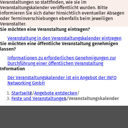
Veranstaltungen so stattfinden, wie sie im
Veranstaltungskalender veröffentlicht wurden. Bitte
informieren Sie sich daher hinsichtlich eventueller Absagen
oder Terminverschiebungen ebenfalls beim jeweiligen
Veranstalter.
Sie möchten eine Veranstaltung eintragen?
Veranstaltung in den Veranstaltungskalender eintragen
Sie möchten eine öffentliche Veranstaltung genehmigen
lassen?
Informationen zu erforderlichen Genehmigungen zur
Durchführung einer öffentlichen Veranstaltung
Information
Der Veranstaltungskalender ist ein Angebot der INFO
Networking GmbH
Sie
Startseite
Angebote entdecken
befinden
Feste und Veranstaltungen
Veranstaltungskalender
sich
Fußbereich
hier: