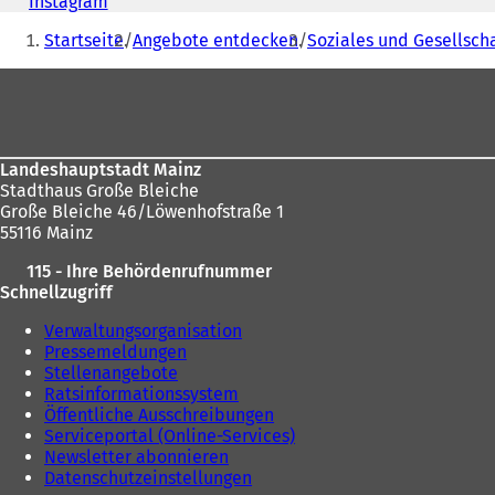
Telefon,
Instagram
(
Fax
Sie
Ö
Startseite
Angebote entdecken
Soziales und Gesellsch
und
f
befinden
E-
f
Fußbereich
sich
Mail-
n
Adresse
e
hier:
t
i
n
Landeshauptstadt Mainz
e
Stadthaus Große Bleiche
i
Große Bleiche 46/Löwenhofstraße 1
n
55116 Mainz
e
115 - Ihre Behördenrufnummer
m
Schnellzugriff
n
e
Verwaltungsorganisation
u
Pressemeldungen
e
Stellenangebote
n
Ratsinformationssystem
T
Öffentliche Ausschreibungen
a
Serviceportal (Online-Services)
b
Newsletter abonnieren
)
Datenschutzeinstellungen