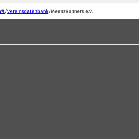
aft
Vereinsdatenbank
MeenzRunners e.V.