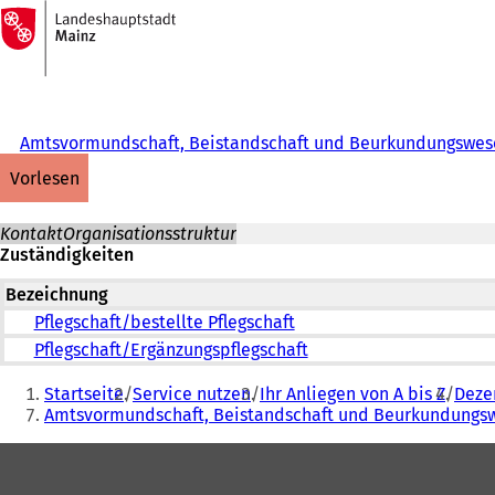
Zur
Startseite
Inhalt anspringen
Amtsvormundschaft, Beistandschaft und Beurkundungswes
vorlesen
Kontakt
Organisationsstruktur
Zuständigkeiten
Bezeichnung
Pflegschaft/bestellte Pflegschaft
Pflegschaft/Ergänzungspflegschaft
Sie
Startseite
Service nutzen
Ihr Anliegen von A bis Z
Dezer
befinden
Amtsvormundschaft, Beistandschaft und Beurkundungs
sich
Fußbereich
hier: