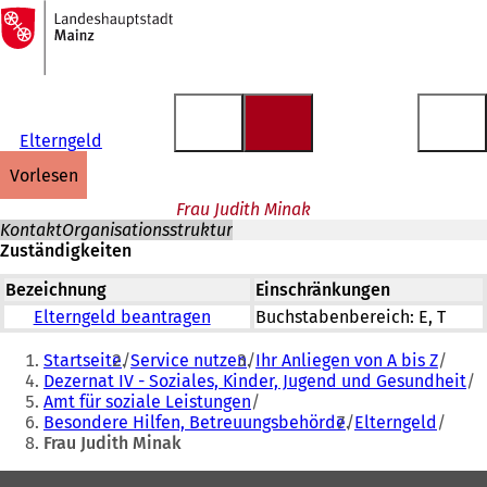
Zur
Startseite
Inhalt anspringen
Elterngeld
vorlesen
Frau Judith Minak
Kontakt
Organisationsstruktur
Zuständigkeiten
Bezeichnung
Einschränkungen
Elterngeld beantragen
Buchstabenbereich: E, T
Sie
Startseite
Service nutzen
Ihr Anliegen von A bis Z
befinden
Dezernat IV - Soziales, Kinder, Jugend und Gesundheit
Amt für soziale Leistungen
sich
Besondere Hilfen, Betreuungsbehörde
Elterngeld
hier:
Frau Judith Minak
Fußbereich