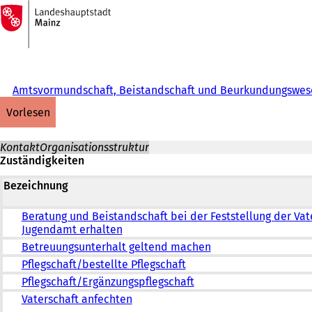
Zur
Startseite
Inhalt anspringen
Amtsvormundschaft, Beistandschaft und Beurkundungswes
vorlesen
Kontakt
Organisationsstruktur
Zuständigkeiten
Bezeichnung
Beratung und Beistandschaft bei der Feststellung der Vat
Jugendamt erhalten
Betreuungsunterhalt geltend machen
Pflegschaft/bestellte Pflegschaft
Pflegschaft/Ergänzungspflegschaft
Vaterschaft anfechten