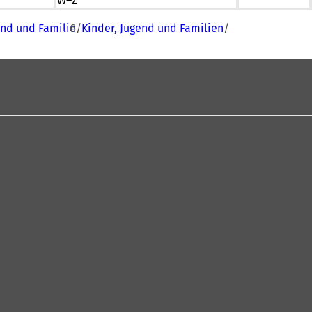
W–Z
end und Familie
Kinder, Jugend und Familien