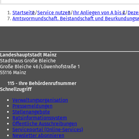
Sie
Startseite
Service nutzen
Ihr Anliegen von A bis Z
Dezer
befinden
Amtsvormundschaft, Beistandschaft und Beurkundungs
sich
Fußbereich
hier:
Landeshauptstadt Mainz
Stadthaus Große Bleiche
Große Bleiche 46/Löwenhofstraße 1
55116 Mainz
115 - Ihre Behördenrufnummer
Schnellzugriff
Verwaltungsorganisation
Pressemeldungen
Stellenangebote
Ratsinformationssystem
Öffentliche Ausschreibungen
Serviceportal (Online-Services)
Newsletter abonnieren