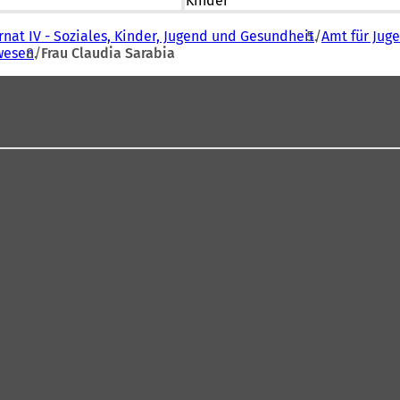
Kinder
nat IV - Soziales, Kinder, Jugend und Gesundheit
Amt für Jug
wesen
Frau Claudia Sarabia