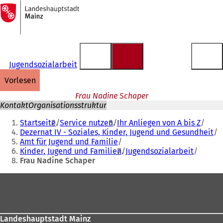
Zur
Startseite
Inhalt anspringen
Jugendsozialarbeit
vorlesen
Frau Nadine Schaper
Kontakt
Organisationsstruktur
Sie
Startseite
Service nutzen
Ihr Anliegen von A bis Z
befinden
Dezernat IV - Soziales, Kinder, Jugend und Gesundheit
Amt für Jugend und Familie
sich
Kinder, Jugend und Familien
Jugendsozialarbeit
hier:
Frau Nadine Schaper
Fußbereich
Landeshauptstadt Mainz