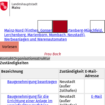
Zur
Startseite
Inhalt anspringen
Mainz-Nord (Finthen, Gonsenheim, Hartenberg-Münchfeld,
Lerchenberg, Marienborn, Mombach, Neustadt),
Werbeanlagen und Warenautomaten
vorlesen
Frau Bock
Kontakt
Organisationsstruktur
Zuständigkeiten
Bezeichnung
Zuständigkeit
E-Mail-
Adresse
Baugenehmigung beantragen
Neustadt
(außer
Zollhafen)
Baugenehmigung für die
Neustadt
E-Mail
Errichtung einer Anlage im
(außer