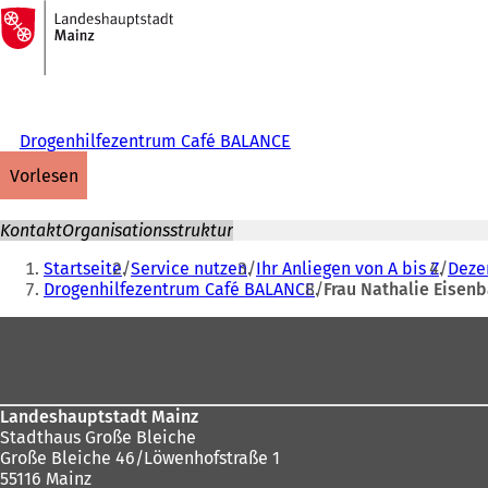
Zur
Startseite
Inhalt anspringen
Drogenhilfezentrum Café BALANCE
vorlesen
Kontakt
Organisationsstruktur
Sie
Startseite
Service nutzen
Ihr Anliegen von A bis Z
Dezer
befinden
Drogenhilfezentrum Café BALANCE
Frau Nathalie Eisen
sich
Fußbereich
hier:
Landeshauptstadt Mainz
Stadthaus Große Bleiche
Große Bleiche 46/Löwenhofstraße 1
55116 Mainz