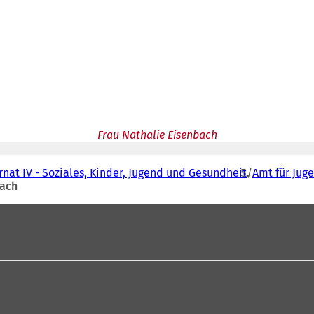
Frau Nathalie Eisenbach
nat IV - Soziales, Kinder, Jugend und Gesundheit
Amt für Jug
bach