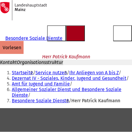
Zur
Startseite
Inhalt anspringen
Besondere Soziale Dienste
vorlesen
Herr Patrick Kaufmann
Kontakt
Organisationsstruktur
Sie
Startseite
Service nutzen
Ihr Anliegen von A bis Z
befinden
Dezernat IV - Soziales, Kinder, Jugend und Gesundheit
Amt für Jugend und Familie
sich
Allgemeiner Sozialer Dienst und Besondere Soziale
hier:
Dienste
Besondere Soziale Dienste
Herr Patrick Kaufmann
Fußbereich