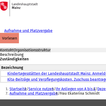
Zur
Startseite
Inhalt anspringen
Aufnahme und Platzvergabe
vorlesen
Kontakt
Organisationsstruktur
Beschreibung
Zuständigkeiten
Bezeichnung
Kindertagesstätten der Landeshauptstadt Mainz, Anmeld
Kita-Beiträge und Verpflegungskosten, Zuschuss beantrag
Sie
Startseite
Service nutzen
Ihr Anliegen von A bis Z
Dezer
befinden
Aufnahme und Platzvergabe
Frau Ekaterina Schmidt
sich
Fußbereich