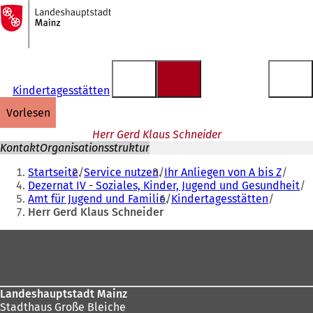
Zur
Startseite
Inhalt anspringen
Kindertagesstätten
vorlesen
Herr Gerd Klaus Schneider
Kontakt
Organisationsstruktur
Sie
Startseite
Service nutzen
Ihr Anliegen von A bis Z
befinden
Dezernat IV - Soziales, Kinder, Jugend und Gesundheit
Amt für Jugend und Familie
Kindertagesstätten
sich
Herr Gerd Klaus Schneider
hier:
Fußbereich
Landeshauptstadt Mainz
Stadthaus Große Bleiche