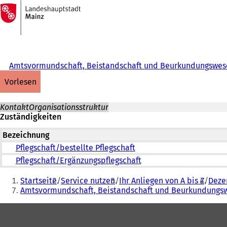
Zur
Startseite
Inhalt anspringen
Amtsvormundschaft, Beistandschaft und Beurkundungswes
vorlesen
Kontakt
Organisationsstruktur
Zuständigkeiten
Bezeichnung
Pflegschaft/bestellte Pflegschaft
Pflegschaft/Ergänzungspflegschaft
Sie
Startseite
Service nutzen
Ihr Anliegen von A bis Z
Dezer
befinden
Amtsvormundschaft, Beistandschaft und Beurkundungs
sich
Fußbereich
hier: