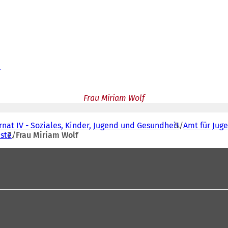
e
Frau Miriam Wolf
nat IV - Soziales, Kinder, Jugend und Gesundheit
Amt für Jug
nste
Frau Miriam Wolf