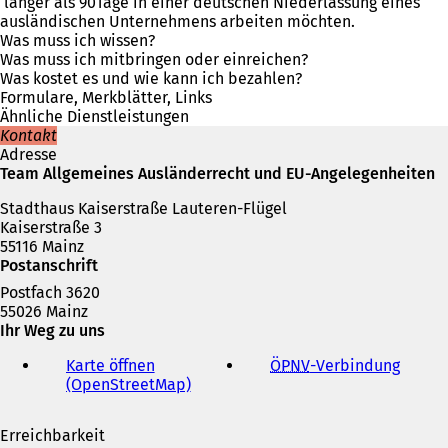
n
länger als 90Tage in einer deutschen Niederlassung eines
e
ausländischen Unternehmens arbeiten möchten.
t
Was muss ich wissen?
i
Was muss ich mitbringen oder einreichen?
n
Was kostet es und wie kann ich bezahlen?
e
Formulare, Merkblätter, Links
i
Ähnliche Dienstleistungen
n
Kontakt
e
Adresse
m
Team Allgemeines Ausländerrecht und EU-Angelegenheiten
n
Stadthaus Kaiserstraße Lauteren-Flügel
e
Kaiserstraße 3
u
55116 Mainz
e
Postanschrift
n
T
Postfach 3620
a
55026 Mainz
b
Ihr Weg zu uns
)
Karte öffnen
ÖPNV
-Verbindung
(
(OpenStreetMap)
(
Ö
Ö
f
f
f
Erreichbarkeit
f
n