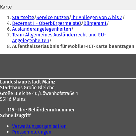
n
e
Karte
e
t
Sie
t
i
Startseite
Service nutzen
Ihr Anliegen von A bis Z
befinden
i
n
Dezernat I - Oberbürgermeister
Bürgeramt
n
e
Ausländerangelegenheiten
sich
e
i
Team Allgemeines Ausländerrecht und EU-
hier:
i
n
Angelegenheiten
n
e
Aufenthaltserlaubnis für Mobiler-ICT-Karte beantragen
e
m
m
n
Fußbereich
n
e
e
u
u
e
e
n
Landeshauptstadt Mainz
n
T
Stadthaus Große Bleiche
T
a
Große Bleiche 46/Löwenhofstraße 1
a
b
55116 Mainz
b
)
)
115 - Ihre Behördenrufnummer
Schnellzugriff
Verwaltungsorganisation
Pressemeldungen