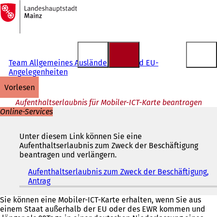
Zur
Startseite
Inhalt anspringen
Team Allgemeines Ausländerrecht und EU-
Angelegenheiten
vorlesen
Aufenthaltserlaubnis für Mobiler-ICT-Karte beantragen
Online-Services
Unter diesem Link können Sie eine
Aufenthaltserlaubnis zum Zweck der Beschäftigung
beantragen und verlängern.
Aufenthaltserlaubnis zum Zweck der Beschäftigung,
Antrag
(
Ö
f
Sie können eine Mobiler-ICT-Karte erhalten, wenn Sie aus
f
einem Staat außerhalb der EU oder des EWR kommen und