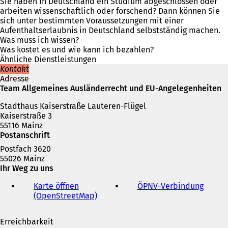
f
Sie haben in Deutschland ein Studium abgeschlossen oder
f
arbeiten wissenschaftlich oder forschend? Dann können Sie
n
sich unter bestimmten Voraussetzungen mit einer
e
Aufenthaltserlaubnis in Deutschland selbstständig machen.
t
Was muss ich wissen?
i
Was kostet es und wie kann ich bezahlen?
n
Ähnliche Dienstleistungen
e
Kontakt
i
Adresse
n
Team Allgemeines Ausländerrecht und EU-Angelegenheiten
e
Stadthaus Kaiserstraße Lauteren-Flügel
m
Kaiserstraße 3
n
55116 Mainz
e
Postanschrift
u
e
Postfach 3620
n
55026 Mainz
T
Ihr Weg zu uns
a
b
Karte öffnen
ÖPNV
-Verbindung
(
)
(OpenStreetMap)
(
Ö
Ö
f
f
f
Erreichbarkeit
f
n