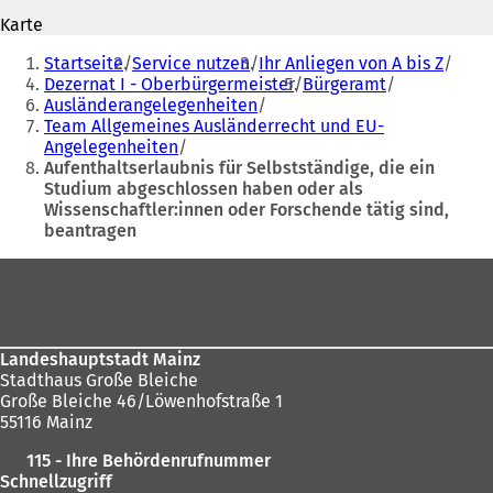
n
e
Karte
e
t
Sie
t
i
Startseite
Service nutzen
Ihr Anliegen von A bis Z
befinden
i
n
Dezernat I - Oberbürgermeister
Bürgeramt
n
e
Ausländerangelegenheiten
sich
e
i
Team Allgemeines Ausländerrecht und EU-
hier:
i
n
Angelegenheiten
n
e
Aufenthaltserlaubnis für Selbstständige, die ein
e
m
Studium abgeschlossen haben oder als
m
n
Wissenschaftler:innen oder Forschende tätig sind,
n
e
beantragen
e
u
u
e
Fußbereich
e
n
n
T
T
a
a
b
Landeshauptstadt Mainz
b
)
Stadthaus Große Bleiche
)
Große Bleiche 46/Löwenhofstraße 1
55116 Mainz
115 - Ihre Behördenrufnummer
Schnellzugriff