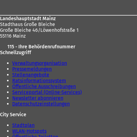
n
e
m
Landeshauptstadt Mainz
n
Stadthaus Große Bleiche
e
Große Bleiche 46/Löwenhofstraße 1
u
55116 Mainz
e
n
115 - Ihre Behördenrufnummer
T
Schnellzugriff
a
b
Verwaltungsorganisation
)
Pressemeldungen
Stellenangebote
Ratsinformationssystem
Öffentliche Ausschreibungen
Serviceportal (Online-Services)
Newsletter abonnieren
Datenschutzeinstellungen
City Service
Stadtplan
WLAN-Hotspots
Öffentliche Toiletten