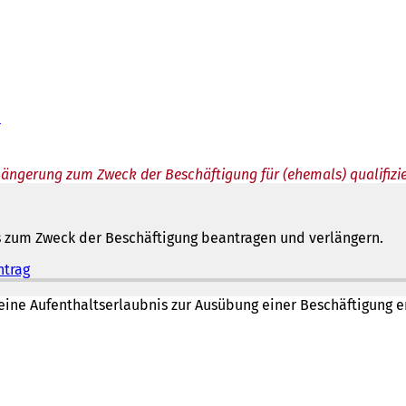
n
rlängerung zum Zweck der Beschäftigung für (ehemals) qualifizi
s zum Zweck der Beschäftigung beantragen und verlängern.
ntrag
(
Ö
f
ine Aufenthaltserlaubnis zur Ausübung einer Beschäftigung er
f
n
e
t
i