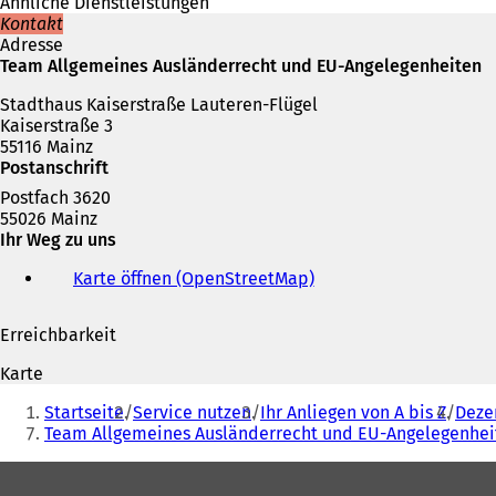
Ähnliche Dienstleistungen
Kontakt
Adresse
Team Allgemeines Ausländerrecht und EU-Angelegenheiten
Stadthaus Kaiserstraße Lauteren-Flügel
Kaiserstraße 3
55116 Mainz
Postanschrift
Postfach 3620
55026 Mainz
Ihr Weg zu uns
Karte öffnen (OpenStreetMap)
(
Ö
f
Erreichbarkeit
f
n
Karte
e
Sie
t
Startseite
Service nutzen
Ihr Anliegen von A bis Z
Deze
befinden
i
Team Allgemeines Ausländerrecht und EU-Angelegenhei
n
sich
e
Fußbereich
hier:
i