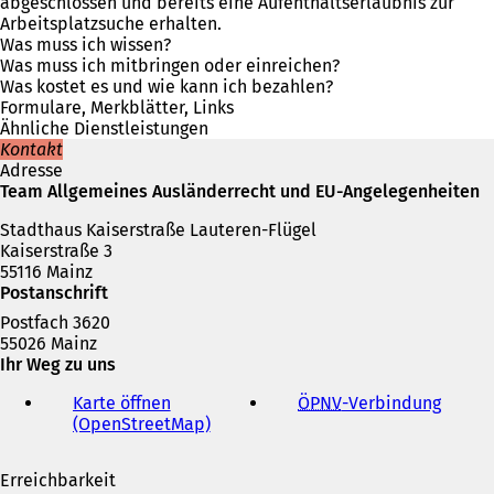
f
abgeschlossen und bereits eine Aufenthaltserlaubnis zur
n
Arbeitsplatzsuche erhalten.
e
Was muss ich wissen?
t
Was muss ich mitbringen oder einreichen?
i
Was kostet es und wie kann ich bezahlen?
n
Formulare, Merkblätter, Links
e
Ähnliche Dienstleistungen
i
Kontakt
n
Adresse
e
Team Allgemeines Ausländerrecht und EU-Angelegenheiten
m
Stadthaus Kaiserstraße Lauteren-Flügel
n
Kaiserstraße 3
e
55116 Mainz
u
Postanschrift
e
n
Postfach 3620
T
55026 Mainz
a
Ihr Weg zu uns
b
)
Karte öffnen
ÖPNV
-Verbindung
(
(OpenStreetMap)
(
Ö
Ö
f
f
f
Erreichbarkeit
f
n