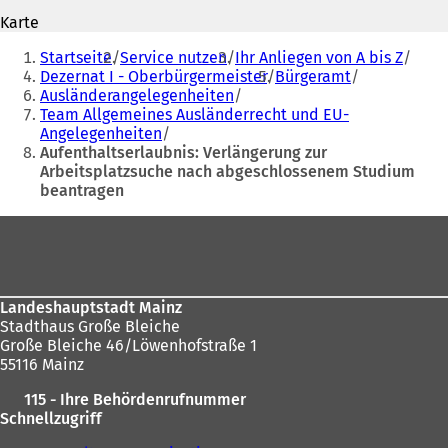
n
e
Karte
e
t
Sie
t
i
Startseite
Service nutzen
Ihr Anliegen von A bis Z
befinden
i
n
Dezernat I - Oberbürgermeister
Bürgeramt
n
e
Ausländerangelegenheiten
sich
e
i
Team Allgemeines Ausländerrecht und EU-
hier:
i
n
Angelegenheiten
n
e
Aufenthaltserlaubnis: Verlängerung zur
e
m
Arbeitsplatzsuche nach abgeschlossenem Studium
m
n
beantragen
n
e
e
u
Fußbereich
u
e
e
n
n
T
T
a
Landeshauptstadt Mainz
a
b
Stadthaus Große Bleiche
b
)
Große Bleiche 46/Löwenhofstraße 1
)
55116 Mainz
115 - Ihre Behördenrufnummer
Schnellzugriff