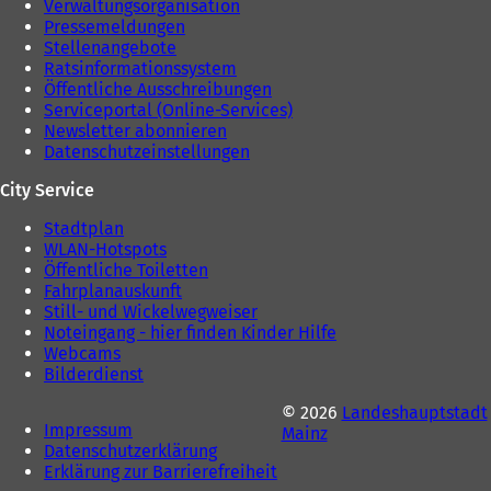
Verwaltungsorganisation
Pressemeldungen
Stellenangebote
Ratsinformationssystem
Öffentliche Ausschreibungen
Serviceportal (Online-Services)
Newsletter abonnieren
Datenschutzeinstellungen
City Service
Stadtplan
WLAN-Hotspots
Öffentliche Toiletten
Fahrplanauskunft
Still- und Wickelwegweiser
Noteingang - hier finden Kinder Hilfe
Webcams
Bilderdienst
© 2026
Landeshauptstadt
Impressum
Mainz
Datenschutzerklärung
Erklärung zur Barrierefreiheit