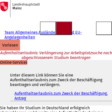
Zur
Startseite
Inhalt anspringen
Team Allgemeines Ausländerrecht und EU-
Angelegenheiten
vorlesen
Aufenthaltserlaubnis: Verlängerung zur Arbeitsplatzsuche nach
abgeschlossenem Studium beantragen
Online-Services
Unter diesem Link können Sie eine
Aufenthaltserlaubnis zum Zweck der Beschäftigung
beantragen und verlängern.
Aufenthaltserlaubnis zum Zweck der Beschäftigung,
Antrag
(
Ö
f
Sie haben Ihr Studium in Deutschland erfolgreich