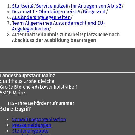
Sie
t
i
Startseite
Service nutzen
Ihr Anliegen von A bis Z
befinden
i
n
Dezernat I - Oberbürgermeister
Bürgeramt
n
e
Ausländerangelegenheiten
sich
e
i
Team Allgemeines Ausländerrecht und EU-
hier:
i
n
Angelegenheiten
n
e
Aufenthaltserlaubnis zur Arbeitsplatzsuche nach
e
m
Abschluss der Ausbildung beantragen
m
n
n
e
Fußbereich
e
u
u
e
e
n
n
T
Landeshauptstadt Mainz
T
a
Stadthaus Große Bleiche
a
b
Große Bleiche 46/Löwenhofstraße 1
b
)
55116 Mainz
)
115 - Ihre Behördenrufnummer
Schnellzugriff
Verwaltungsorganisation
Pressemeldungen
Stellenangebote