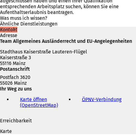
f
abgeschlossen haben und einen Ihrer Qualifikation
n
entsprechenden Arbeitsplatz suchen, können Sie eine
e
Aufenthaltserlaubnis beantragen.
t
Was muss ich wissen?
i
Ähnliche Dienstleistungen
n
Kontakt
e
Adresse
i
Team Allgemeines Ausländerrecht und EU-Angelegenheiten
n
Stadthaus Kaiserstraße Lauteren-Flügel
e
Kaiserstraße 3
m
55116 Mainz
n
Postanschrift
e
u
Postfach 3620
e
55026 Mainz
n
Ihr Weg zu uns
T
a
Karte öffnen
ÖPNV
-Verbindung
(
b
(OpenStreetMap)
(
Ö
)
Ö
f
f
f
Erreichbarkeit
f
n
n
e
Karte
e
t