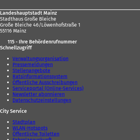
e
m
Landeshauptstadt Mainz
n
Stadthaus Große Bleiche
e
Große Bleiche 46/Löwenhofstraße 1
u
55116 Mainz
e
n
115 - Ihre Behördenrufnummer
T
Schnellzugriff
a
b
Verwaltungsorganisation
)
Pressemeldungen
Stellenangebote
Ratsinformationssystem
Öffentliche Ausschreibungen
Serviceportal (Online-Services)
Newsletter abonnieren
Datenschutzeinstellungen
City Service
Stadtplan
WLAN-Hotspots
Öffentliche Toiletten
Fahrplanauskunft