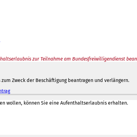
n
haltserlaubnis zur Teilnahme am Bundesfreiwilligendienst bea
s zum Zweck der Beschäftigung beantragen und verlängern.
ntrag
(
Ö
f
en wollen, können Sie eine Aufenthaltserlaubnis erhalten.
f
n
e
t
i