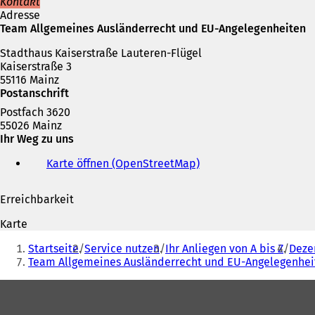
Kontakt
Adresse
Team Allgemeines Ausländerrecht und EU-Angelegenheiten
Stadthaus Kaiserstraße Lauteren-Flügel
Kaiserstraße 3
55116 Mainz
Postanschrift
Postfach 3620
55026 Mainz
Ihr Weg zu uns
Karte öffnen (OpenStreetMap)
(
Ö
f
Erreichbarkeit
f
n
Karte
e
Sie
t
Startseite
Service nutzen
Ihr Anliegen von A bis Z
Deze
befinden
i
Team Allgemeines Ausländerrecht und EU-Angelegenhei
n
sich
e
Fußbereich
hier:
i
n