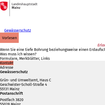
Zur
Startseite
Inhalt anspringen
Gewässerschutz
vorlesen
Erla
Wenn Sie eine tiefe Bohrung beziehungsweise einen Erdaufsch
Was muss ich wissen?
Formulare, Merkblätter, Links
Kontakt
Adresse
Gewässerschutz
Grün- und Umweltamt, Haus C
Geschwister-Scholl-Straße 4
55131 Mainz
Postanschrift
Postfach 3820
55028 Mainz