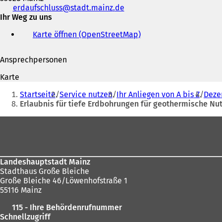
Telefon,
erdaufschluss
stadt.mainz
de
Fax
Ihr Weg zu uns
und
Karte öffnen (OpenStreetMap)
(
E-
Ö
Mail-
f
Adresse
Ansprechpersonen
f
n
Karte
e
Sie
t
Startseite
Service nutzen
Ihr Anliegen von A bis Z
Deze
befinden
i
Erlaubnis für tiefe Erdbohrungen für geothermische Nu
n
sich
e
Fußbereich
hier:
i
n
e
m
Landeshauptstadt Mainz
n
Stadthaus Große Bleiche
e
Große Bleiche 46/Löwenhofstraße 1
u
55116 Mainz
e
n
115 - Ihre Behördenrufnummer
T
Schnellzugriff