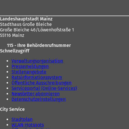
u
e
e
n
n
T
T
a
Landeshauptstadt Mainz
a
b
Stadthaus Große Bleiche
b
)
Große Bleiche 46/Löwenhofstraße 1
)
55116 Mainz
115 - Ihre Behördenrufnummer
Schnellzugriff
Verwaltungsorganisation
Pressemeldungen
Stellenangebote
Ratsinformationssystem
Öffentliche Ausschreibungen
Serviceportal (Online-Services)
Newsletter abonnieren
Datenschutzeinstellungen
City Service
Stadtplan
WLAN-Hotspots