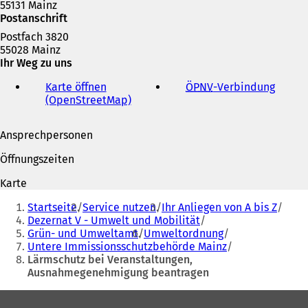
55131 Mainz
Postanschrift
Postfach 3820
55028 Mainz
Ihr Weg zu uns
Karte öffnen
ÖPNV
-Verbindung
(
(OpenStreetMap)
(
Ö
Ö
f
f
f
Ansprechpersonen
f
n
n
e
Öffnungszeiten
e
t
t
i
Karte
i
n
Sie
n
e
Startseite
Service nutzen
Ihr Anliegen von A bis Z
befinden
e
i
Dezernat V - Umwelt und Mobilität
i
n
Grün- und Umweltamt
Umweltordnung
sich
n
e
Untere Immissionsschutzbehörde Mainz
hier:
e
m
Lärmschutz bei Veranstaltungen,
m
n
Ausnahmegenehmigung beantragen
n
e
e
u
Fußbereich