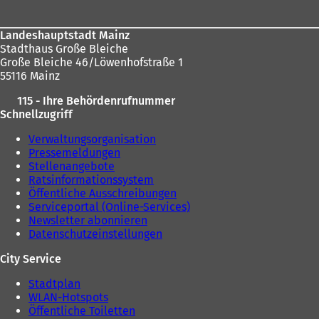
n
e
e
u
u
e
Landeshauptstadt Mainz
e
n
Stadthaus Große Bleiche
n
T
Große Bleiche 46/Löwenhofstraße 1
T
a
55116 Mainz
a
b
b
)
115 - Ihre Behördenrufnummer
)
Schnellzugriff
Verwaltungsorganisation
Pressemeldungen
Stellenangebote
Ratsinformationssystem
Öffentliche Ausschreibungen
Serviceportal (Online-Services)
Newsletter abonnieren
Datenschutzeinstellungen
City Service
Stadtplan
WLAN-Hotspots
Öffentliche Toiletten