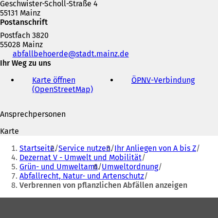
Geschwister-Scholl-Straße 4
55131 Mainz
Postanschrift
Postfach 3820
55028 Mainz
Telefon,
abfallbehoerde
stadt.mainz
de
Fax
Ihr Weg zu uns
und
Karte öffnen
ÖPNV
-Verbindung
(
E-
(OpenStreetMap)
(
Ö
Mail-
Ö
f
Adresse
f
f
Ansprechpersonen
f
n
n
e
Karte
e
t
Sie
t
i
Startseite
Service nutzen
Ihr Anliegen von A bis Z
befinden
i
n
Dezernat V - Umwelt und Mobilität
n
e
Grün- und Umweltamt
Umweltordnung
sich
e
i
Abfallrecht, Natur- und Artenschutz
hier:
i
n
Verbrennen von pflanzlichen Abfällen anzeigen
n
e
e
m
Fußbereich
m
n