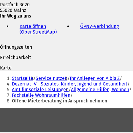
Postfach 3620
55026 Mainz
Ihr Weg zu uns
Karte öffnen
ÖPNV
-Verbindung
(
(OpenStreetMap)
(
Ö
Ö
f
f
f
Öffnungszeiten
f
n
n
e
Erreichbarkeit
e
t
t
i
Karte
i
n
Sie
n
e
Startseite
Service nutzen
Ihr Anliegen von A bis Z
befinden
e
i
Dezernat IV - Soziales, Kinder, Jugend und Gesundheit
i
n
Amt für soziale Leistungen
Allgemeine Hilfen, Wohnen
sich
n
e
Fachstelle Wohnraumhilfen
hier:
e
m
Offene Mieterberatung in Anspruch nehmen
m
n
n
e
Fußbereich
e
u
u
e
e
n