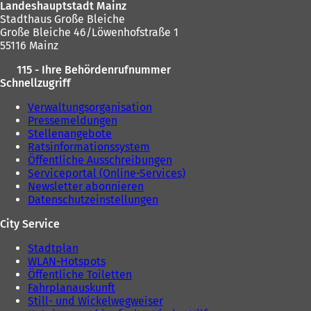
n
T
Landeshauptstadt Mainz
T
a
Stadthaus Große Bleiche
a
b
Große Bleiche 46/Löwenhofstraße 1
b
)
55116 Mainz
)
115 - Ihre Behördenrufnummer
Schnellzugriff
Verwaltungsorganisation
Pressemeldungen
Stellenangebote
Ratsinformationssystem
Öffentliche Ausschreibungen
Serviceportal (Online-Services)
Newsletter abonnieren
Datenschutzeinstellungen
City Service
Stadtplan
WLAN-Hotspots
Öffentliche Toiletten
Fahrplanauskunft
Still- und Wickelwegweiser