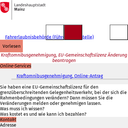
Zur
Startseite
Inhalt anspringen
Fahrerlaubnisbehörde (Führerscheinstelle)
vorlesen
Kraftomnibusgenehmigung, EU-Gemeinschaftslizenz Änderung
beantragen
Online-Services
Kraftomnibusgenehmigung, Online-Antrag
(
Ö
f
Sie haben eine EU-Gemeinschaftslizenz für den
f
grenzüberschreitenden Gelegenheitsverkehr, bei der sich die
n
Rahmenbedingungen verändern? Dann müssen Sie die
e
Veränderungen melden oder genehmigen lassen.
t
Was muss ich wissen?
i
Was kostet es und wie kann ich bezahlen?
n
Kontakt
e
Adresse