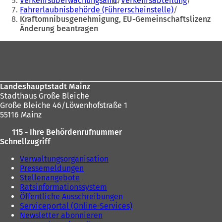
Verkehrsüberwachungsamt
Verkehrsabteilung
hier:
n
e
Fahrerlaubnisbehörde (Führerscheinstelle)
e
u
Kraftomnibusgenehmigung, EU-Gemeinschaftslizenz
u
e
Änderung beantragen
e
n
Fußbereich
n
T
T
a
a
b
b
)
)
Landeshauptstadt Mainz
Stadthaus Große Bleiche
Große Bleiche 46/Löwenhofstraße 1
55116 Mainz
115 - Ihre Behördenrufnummer
Schnellzugriff
Verwaltungsorganisation
Pressemeldungen
Stellenangebote
Ratsinformationssystem
Öffentliche Ausschreibungen
Serviceportal (Online-Services)
Newsletter abonnieren