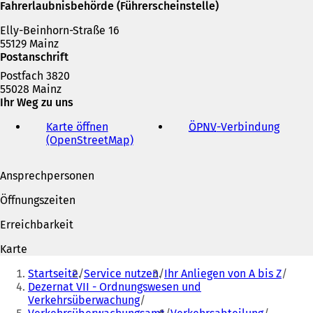
i
Fahrerlaubnisbehörde (Führerscheinstelle)
n
Elly-Beinhorn-Straße 16
e
55129 Mainz
m
Postanschrift
n
e
Postfach 3820
u
55028 Mainz
e
Ihr Weg zu uns
n
T
Karte öffnen
ÖPNV
-Verbindung
(
a
(OpenStreetMap)
(
Ö
b
Ö
f
)
f
f
Ansprechpersonen
f
n
n
e
Öffnungszeiten
e
t
t
i
Erreichbarkeit
i
n
n
e
Karte
e
i
Sie
i
n
Startseite
Service nutzen
Ihr Anliegen von A bis Z
befinden
n
e
Dezernat VII - Ordnungswesen und
e
m
Verkehrsüberwachung
sich
m
n