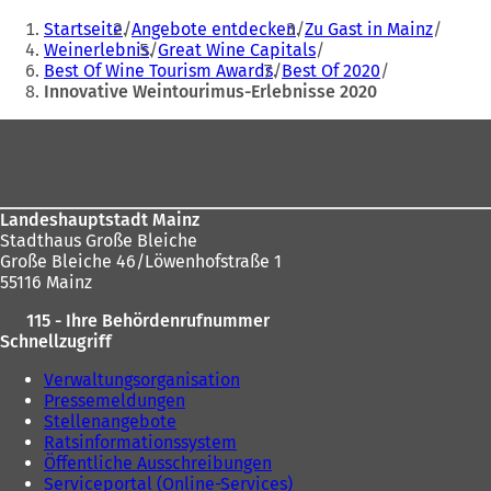
Sie
Ö
Startseite
Angebote entdecken
Zu Gast in Mainz
f
befinden
Weinerlebnis
Great Wine Capitals
f
Best Of Wine Tourism Awards
Best Of 2020
sich
n
Innovative Weintourimus-Erlebnisse 2020
e
hier:
t
Fußbereich
i
n
e
i
n
Landeshauptstadt Mainz
e
Stadthaus Große Bleiche
m
Große Bleiche 46/Löwenhofstraße 1
n
55116 Mainz
e
115 - Ihre Behördenrufnummer
u
Schnellzugriff
e
n
Verwaltungsorganisation
T
Pressemeldungen
a
Stellenangebote
b
Ratsinformationssystem
)
Öffentliche Ausschreibungen
Serviceportal (Online-Services)