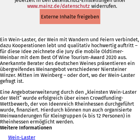
jederzeit in den Datenschutz-Einstellungen unter
www.mainz.de/datenschutz
(Öffnet
widerrufen.
in
Externe Inhalte freigeben
einem
neuen
Tab)
Ein Wein-Laster, der Wein mit Wandern und Feiern verbindet,
dazu Kooperationen lebt und qualitativ hochwertig auftritt –
für diese Idee zeichnete die Jury die mobile Oldtimer-
Weinbar mit dem Best Of Wine Tourism-Award 2020 aus.
Anerkannte Berater des deutschen Weines präsentieren ein
übergreifendes Weinangebot verschiedener Niersteiner
Winzer. Mitten im Weinberg – oder dort, wo der Wein-Laster
gefragt ist.
Eine Angebotserweiterung durch den „kleinsten Wein-Laster
der Welt“ wurde erfolgreich über einen Crowdfunding-
Wettbewerb, der von Ideenreich Rheinhessen durchgeführt
wurde, finanziert. Hierdurch können nun auch organisierte
Weinwanderungen für Kleingruppen (4 bis 12 Personen) in
Rheinhessen ermöglicht werden.
Weitere Informationen
Wein-Laster
(