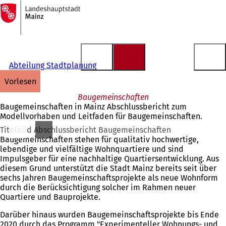
Zur
Startseite
Inhalt anspringen
Abteilung Stadtplanung
vorlesen
Baugemeinschaften
Baugemeinschaften in Mainz Abschlussbericht zum
Modellvorhaben und Leitfaden für Baugemeinschaften.
Titelbild Abschlussbericht Baugemeinschaften
Baugemeinschaften stehen für qualitativ hochwertige,
lebendige und vielfältige Wohnquartiere und sind
Impulsgeber für eine nachhaltige Quartiersentwicklung. Aus
diesem Grund unterstützt die Stadt Mainz bereits seit über
sechs Jahren Baugemeinschaftsprojekte als neue Wohnform
durch die Berücksichtigung solcher im Rahmen neuer
Quartiere und Bauprojekte.
Darüber hinaus wurden Baugemeinschaftsprojekte bis Ende
2020 durch das Programm "Experimenteller Wohnungs- und