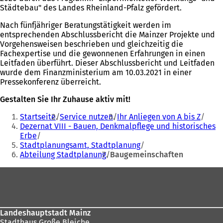
Städtebau" des Landes Rheinland-Pfalz gefördert.
Nach fünfjähriger Beratungstätigkeit werden im
entsprechenden Abschlussbericht die Mainzer Projekte und
Vorgehensweisen beschrieben und gleichzeitig die
Fachexpertise und die gewonnenen Erfahrungen in einen
Leitfaden überführt. Dieser Abschlussbericht und Leitfaden
wurde dem Finanzministerium am 10.03.2021 in einer
Pressekonferenz überreicht.
Gestalten Sie Ihr Zuhause aktiv mit!
Sie
Startseite
Service nutzen
Ihr Anliegen von A bis Z
befinden
Dezernat VIII - Bauen, Denkmalpflege und historisches
Erbe
sich
Stadtplanungsamt, Stadtplanung
hier:
Abteilung Stadtplanung
Baugemeinschaften
Fußbereich
Landeshauptstadt Mainz
Stadthaus Große Bleiche