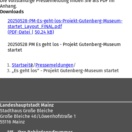
Die vollständige Pressemeldung finden Sie als PDF im
Anhang.
Downloads
20250528-PM-Es-geht-los-Projekt-Gutenberg-Museum-
startet_Layout_FINAL.pdf
PDF
-Datei
50,24 kB
20250528 PM Es geht los - Projekt Gutenberg-Museum
startet
Sie
Startseite
Pressemeldungen
befinden
„Es geht los“ - Projekt Gutenberg-Museum startet
sich
Fußbereich
hier:
Landeshauptstadt Mainz
Stadthaus Große Bleiche
Große Bleiche 46/Löwenhofstraße 1
55116 Mainz