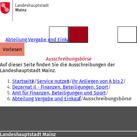
Zur
Startseite
Inhalt anspringen
Abteilung Vergabe und Einkauf
vorlesen
Ausschreibungsbörse
Auf dieser Seite finden Sie die Ausschreibungen der
Landeshauptstadt Mainz.
Sie
Startseite
Service nutzen
Ihr Anliegen von A bis Z
befinden
Dezernat II - Finanzen, Beteiligungen, Sport
Amt für Finanzen, Beteiligungen und Sport
sich
Abteilung Vergabe und Einkauf
Ausschreibungsbörse
hier:
Fußbereich
Landeshauptstadt Mainz