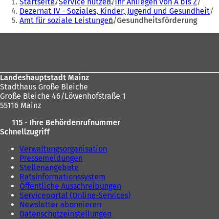
Startseite
Service nutzen
Ihr Anliegen von A bis Z
f
befinden
Dezernat IV - Soziales, Kinder, Jugend und Gesundheit
f
Amt für soziale Leistungen
Gesundheitsförderung
sich
n
e
hier:
Fußbereich
t
i
n
e
i
Landeshauptstadt Mainz
n
Stadthaus Große Bleiche
e
Große Bleiche 46/Löwenhofstraße 1
m
55116 Mainz
n
115 - Ihre Behördenrufnummer
e
Schnellzugriff
u
e
Verwaltungsorganisation
n
Pressemeldungen
T
Stellenangebote
a
Ratsinformationssystem
b
Öffentliche Ausschreibungen
)
Serviceportal (Online-Services)
Newsletter abonnieren
Datenschutzeinstellungen