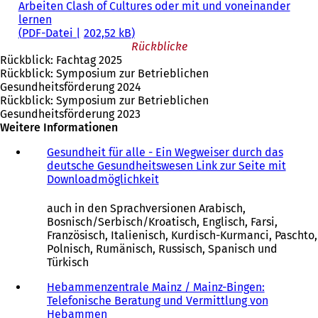
Arbeiten Clash of Cultures oder mit und voneinander
lernen
PDF
-Datei
202,52 kB
Rückblicke
Rückblick: Fachtag 2025
Rückblick: Symposium zur Betrieblichen
Gesundheitsförderung 2024
Rückblick: Symposium zur Betrieblichen
Gesundheitsförderung 2023
Weitere Informationen
Gesundheit für alle - Ein Wegweiser durch das
deutsche Gesundheitswesen Link zur Seite mit
Downloadmöglichkeit
(
Ö
f
auch in den Sprachversionen Arabisch,
f
Bosnisch/Serbisch/Kroatisch, Englisch, Farsi,
n
Französisch, Italienisch, Kurdisch-Kurmanci, Paschto,
e
Polnisch, Rumänisch, Russisch, Spanisch und
t
Türkisch
i
n
Hebammenzentrale Mainz / Mainz-Bingen:
e
Telefonische Beratung und Vermittlung von
i
Hebammen
(