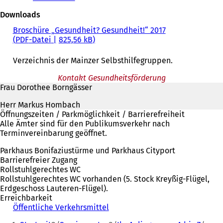
n
Ö
Downloads
e
f
m
f
Broschüre „Gesundheit? Gesundheit!“ 2017
n
n
PDF
-Datei
825,56 kB
e
e
u
t
Verzeichnis der Mainzer Selbsthilfegruppen.
e
i
n
n
Kontakt Gesundheitsförderung
T
e
Frau Dorothee Borngässer
a
i
b
n
Herr Markus Hombach
)
e
Öffnungszeiten / Parkmöglichkeit / Barrierefreiheit
m
Alle Ämter sind für den Publikumsverkehr nach
n
Terminvereinbarung geöffnet.
e
u
Parkhaus Bonifaziustürme und Parkhaus Cityport
e
Barrierefreier Zugang
n
Rollstuhlgerechtes WC
T
Rollstuhlgerechtes WC vorhanden (5. Stock Kreyßig-Flügel,
a
Erdgeschoss Lauteren-Flügel).
b
Erreichbarkeit
)
Öffentliche Verkehrsmittel
(
Sie
Ö