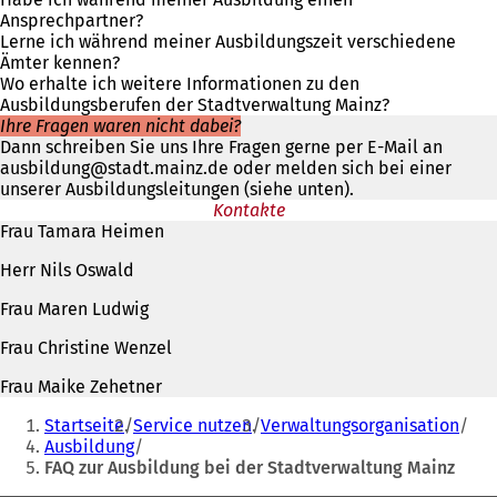
Ansprechpartner?
Lerne ich während meiner Ausbildungszeit verschiedene
Ämter kennen?
Wo erhalte ich weitere Informationen zu den
Ausbildungsberufen der Stadtverwaltung Mainz?
Ihre Fragen waren nicht dabei?
Dann schreiben Sie uns Ihre Fragen gerne per E-Mail an
ausbildung@stadt.mainz.de oder melden sich bei einer
unserer Ausbildungsleitungen (siehe unten).
Kontakte
Frau Tamara Heimen
Herr Nils Oswald
Frau Maren Ludwig
Frau Christine Wenzel
Frau Maike Zehetner
Sie
Startseite
Service nutzen
Verwaltungsorganisation
befinden
Ausbildung
FAQ zur Ausbildung bei der Stadtverwaltung Mainz
sich