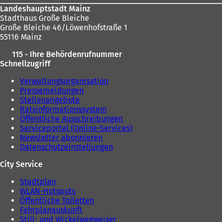
n
e
Landeshauptstadt Mainz
e
m
Stadthaus Große Bleiche
m
n
Große Bleiche 46/Löwenhofstraße 1
n
e
55116 Mainz
e
u
u
e
115 - Ihre Behördenrufnummer
e
n
Schnellzugriff
n
T
T
a
Verwaltungsorganisation
a
b
Pressemeldungen
b
)
Stellenangebote
)
Ratsinformationssystem
Öffentliche Ausschreibungen
Serviceportal (Online-Services)
Newsletter abonnieren
Datenschutzeinstellungen
City Service
Stadtplan
WLAN-Hotspots
Öffentliche Toiletten
Fahrplanauskunft
Still- und Wickelwegweiser