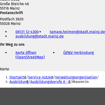
Große Bleiche 46
55116 Mainz
Postanschrift
Postfach 3820
55028 Mainz
Telefon,
06131 12-4300
tamara.heimen
stadt.mainz
de
Fax
ausbildung
stadt.mainz
de
und
E-
Ihr Weg zu uns
Mail-
Adresse
Karte öffnen
ÖPNV
-Verbindung
(
(OpenStreetMap)
(
Ö
Ö
f
f
f
Karte
f
n
Sie
n
e
Startseite
Service nutzen
Verwaltungsorganisation
e
t
befinden
Ausbildung
Ausbildungsberufe A - Z
Maurer:in
t
i
sich
i
n
Fußbereich
n
e
hier:
e
i
i
n