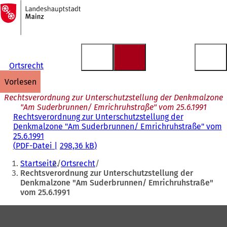
Zur
Startseite
Inhalt anspringen
Ortsrecht
vorlesen
Rechtsverordnung zur Unterschutzstellung der Denkmalzone
"Am Suderbrunnen/ Emrichruhstraße" vom 25.6.1991
Rechtsverordnung zur Unterschutzstellung der
Denkmalzone "Am Suderbrunnen/ Emrichruhstraße" vom
25.6.1991
PDF
-Datei
298,36 kB
Sie
Startseite
Ortsrecht
befinden
Rechtsverordnung zur Unterschutzstellung der
Denkmalzone "Am Suderbrunnen/ Emrichruhstraße"
sich
vom 25.6.1991
hier:
Fußbereich