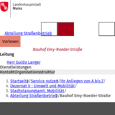
Zur
Startseite
Inhalt anspringen
Abteilung Straßenbetrieb
vorlesen
Bauhof Emy-Roeder-Straße
Leitung
Herr Guido Langer
Dienstleistungen
Kontakt
Organisationsstruktur
Sie
Startseite
Service nutzen
Ihr Anliegen von A bis Z
befinden
Dezernat V - Umwelt und Mobilität
Stadtplanungsamt, Mobilität
sich
Abteilung Straßenbetrieb
Bauhof Emy-Roeder-Straße
hier:
Fußbereich