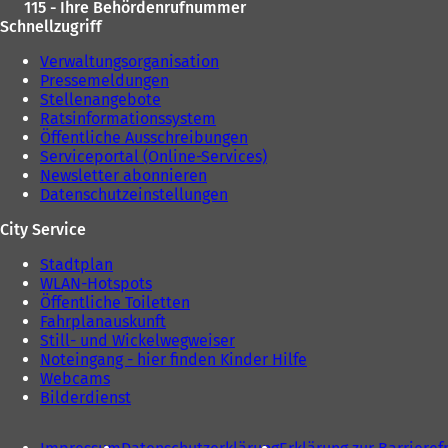
115 - Ihre Behördenrufnummer
Schnellzugriff
Verwaltungsorganisation
Pressemeldungen
Stellenangebote
Ratsinformationssystem
Öffentliche Ausschreibungen
Serviceportal (Online-Services)
Newsletter abonnieren
Datenschutzeinstellungen
City Service
Stadtplan
WLAN-Hotspots
Öffentliche Toiletten
Fahrplanauskunft
Still- und Wickelwegweiser
Noteingang - hier finden Kinder Hilfe
Webcams
Bilderdienst