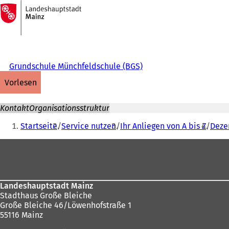
Zur
Startseite
Inhalt anspringen
Grundschule Münchfeldschule (BGS)
vorlesen
Kontakt
Organisationsstruktur
Sie
Startseite
Service nutzen
Ihr Anliegen von A bis Z
Dezer
befinden
Fußbereich
sich
hier:
Landeshauptstadt Mainz
Stadthaus Große Bleiche
Große Bleiche 46/Löwenhofstraße 1
55116 Mainz