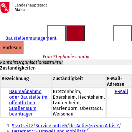
Zur
Startseite
Inhalt anspringen
Baustellenmanagement
vorlesen
Frau Stephanie Lamby
Kontakt
Organisationsstruktur
Zuständigkeiten
Bezeichnung
Zuständigkeit
E-Mail-
Adresse
Baumaßnahme
Bretzenheim,
E-Mail
oder Baustelle im
Ebersheim, Hechtsheim,
öffentlichen
Laubenheim,
Straßenraum
Marienborn, Oberstadt,
beantragen
Weisenau
Sie
Startseite
Service nutzen
Ihr Anliegen von A bis Z
befinden
Dezernat V - Umwelt und Mobilität