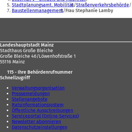
Stadtplanungsamt, Mobilität
Straßenverkehrsbehörde
sich
Baustellenmanagement
Frau Stephanie Lamby
hier:
Fußbereich
Landeshauptstadt Mainz
Stadthaus Große Bleiche
Große Bleiche 46/Löwenhofstraße 1
55116 Mainz
115 - Ihre Behördenrufnummer
Schnellzugriff
Verwaltungsorganisation
Pressemeldungen
Stellenangebote
Ratsinformationssystem
Öffentliche Ausschreibungen
Serviceportal (Online-Services)
Newsletter abonnieren
Datenschutzeinstellungen