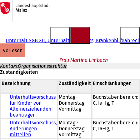
Zur
Startseite
Inhalt anspringen
Unterhalt SGB XII, Unterhaltsvorschuss, Krankenhilfeabre
vorlesen
Frau Martina Limbach
Kontakt
Organisationsstruktur
Zuständigkeiten
Bezeichnung
Zuständigkeit
Einschränkungen
Unterhaltsvorschuss
Montag -
Buchstabenbereich:
für Kinder von
Donnerstag
C, Ia–Ig, T
Alleinerziehenden
Vormittag
beantragen
Unterhaltsvorschuss,
Montag -
Buchstabenbereich:
Änderungen
Donnerstag
C, Ia–Ig, T
mitteilen
Vormittag