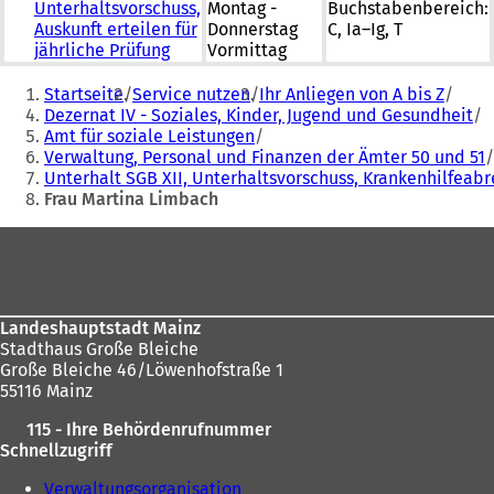
Unterhaltsvorschuss,
Montag -
Buchstabenbereich:
Auskunft erteilen für
Donnerstag
C, Ia–Ig, T
jährliche Prüfung
Vormittag
Sie
Startseite
Service nutzen
Ihr Anliegen von A bis Z
befinden
Dezernat IV - Soziales, Kinder, Jugend und Gesundheit
Amt für soziale Leistungen
sich
Verwaltung, Personal und Finanzen der Ämter 50 und 51
hier:
Unterhalt SGB XII, Unterhaltsvorschuss, Krankenhilfea
Frau Martina Limbach
Fußbereich
Landeshauptstadt Mainz
Stadthaus Große Bleiche
Große Bleiche 46/Löwenhofstraße 1
55116 Mainz
115 - Ihre Behördenrufnummer
Schnellzugriff
Verwaltungsorganisation