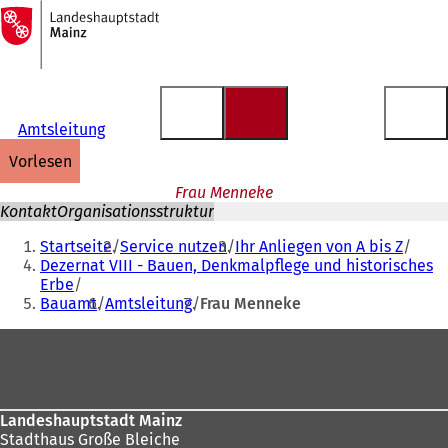
Zur
Startseite
Inhalt anspringen
Amtsleitung
vorlesen
Frau Menneke
Kontakt
Organisationsstruktur
Sie
Startseite
Service nutzen
Ihr Anliegen von A bis Z
befinden
Dezernat VIII - Bauen, Denkmalpflege und historisches
Erbe
sich
Bauamt
Amtsleitung
Frau Menneke
hier:
Fußbereich
Landeshauptstadt Mainz
Stadthaus Große Bleiche