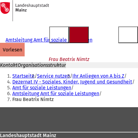
Zur
Startseite
Inhalt anspringen
Amtsleitung Amt für soziale Leistungen
vorlesen
Frau Beatrix Nimtz
Kontakt
Organisationsstruktur
Sie
Startseite
Service nutzen
Ihr Anliegen von A bis Z
befinden
Dezernat IV - Soziales, Kinder, Jugend und Gesundheit
Amt für soziale Leistungen
sich
Amtsleitung Amt für soziale Leistungen
hier:
Frau Beatrix Nimtz
Fußbereich
Landeshauptstadt Mainz