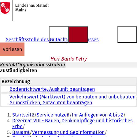
Zur
Startseite
Inhalt anspringen
Geschäftsstelle des Gutachterausschusses
vorlesen
Herr Bardo Petry
Kontakt
Organisationsstruktur
Zuständigkeiten
Bezeichnung
Bodenrichtwerte, Auskunft beantragen
Verkehrswert (Marktwert) von bebauten und unbebauten
Grundstücken, Gutachten beantragen
Sie
Startseite
Service nutzen
Ihr Anliegen von A bis Z
befinden
Dezernat VIII - Bauen, Denkmalpflege und historisches
Erbe
sich
Bauamt
Vermessung und Geoinformation