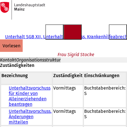
Zur
Startseite
Inhalt anspringen
Unterhalt SGB XII, Unterhaltsvorschuss, Krankenhilfeabre
vorlesen
Frau Sigrid Stocke
Kontakt
Organisationsstruktur
Zuständigkeiten
Bezeichnung
Zuständigkeit
Einschränkungen
Unterhaltsvorschuss
Vormittags
Buchstabenbereich:
für Kinder von
S
Alleinerziehenden
beantragen
Unterhaltsvorschuss,
Vormittags
Buchstabenbereich:
Änderungen
S
mitteilen