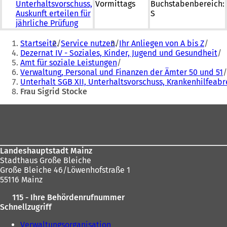
Unterhaltsvorschuss,
Vormittags
Buchstabenbereich:
Auskunft erteilen für
S
jährliche Prüfung
Sie
Startseite
Service nutzen
Ihr Anliegen von A bis Z
befinden
Dezernat IV - Soziales, Kinder, Jugend und Gesundheit
Amt für soziale Leistungen
sich
Verwaltung, Personal und Finanzen der Ämter 50 und 51
hier:
Unterhalt SGB XII, Unterhaltsvorschuss, Krankenhilfea
Frau Sigrid Stocke
Fußbereich
Landeshauptstadt Mainz
Stadthaus Große Bleiche
Große Bleiche 46/Löwenhofstraße 1
55116 Mainz
115 - Ihre Behördenrufnummer
Schnellzugriff
Verwaltungsorganisation