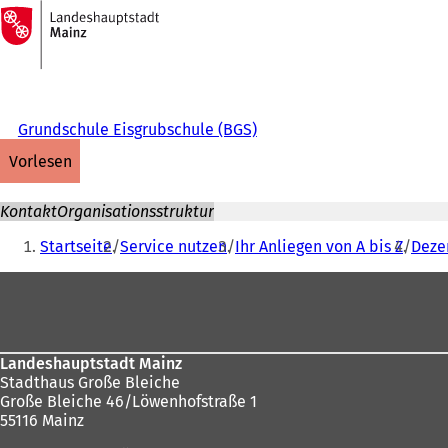
Zur
Startseite
Inhalt anspringen
Grundschule Eisgrubschule (BGS)
vorlesen
Kontakt
Organisationsstruktur
Sie
Startseite
Service nutzen
Ihr Anliegen von A bis Z
Dezer
befinden
Fußbereich
sich
hier:
Landeshauptstadt Mainz
Stadthaus Große Bleiche
Große Bleiche 46/Löwenhofstraße 1
55116 Mainz