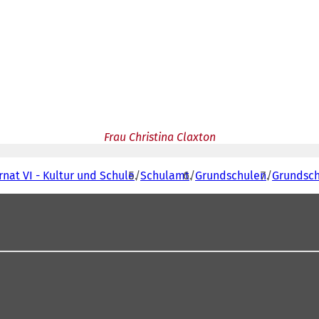
Frau Christina Claxton
nat VI - Kultur und Schule
Schulamt
Grundschulen
Grundsch