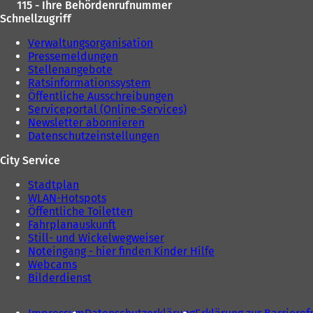
115 - Ihre Behördenrufnummer
Schnellzugriff
Verwaltungsorganisation
Pressemeldungen
Stellenangebote
Ratsinformationssystem
Öffentliche Ausschreibungen
Serviceportal (Online-Services)
Newsletter abonnieren
Datenschutzeinstellungen
City Service
Stadtplan
WLAN-Hotspots
Öffentliche Toiletten
Fahrplanauskunft
Still- und Wickelwegweiser
Noteingang - hier finden Kinder Hilfe
Webcams
Bilderdienst