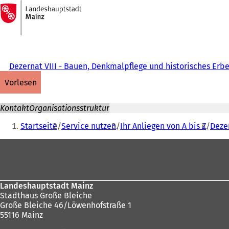
Zur
Startseite
Inhalt anspringen
Dezernat VIII - Bauen, Denkmalpflege und historisches Erb
vorlesen
Kontakt
Organisationsstruktur
Sie
Startseite
Service nutzen
Ihr Anliegen von A bis Z
Deze
befinden
Fußbereich
sich
hier:
Landeshauptstadt Mainz
Stadthaus Große Bleiche
Große Bleiche 46/Löwenhofstraße 1
55116 Mainz