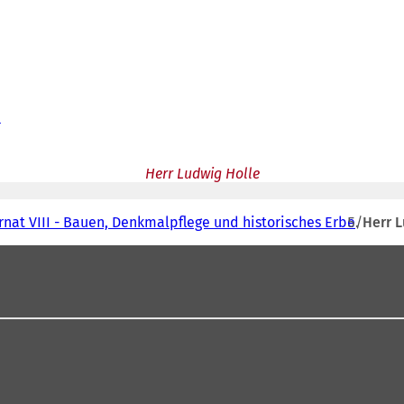
e
Herr Ludwig Holle
rnat VIII - Bauen, Denkmalpflege und historisches Erbe
Herr 