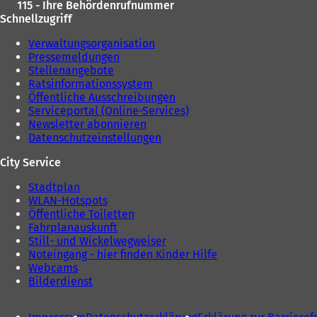
115 - Ihre Behördenrufnummer
Schnellzugriff
Verwaltungsorganisation
Pressemeldungen
Stellenangebote
Ratsinformationssystem
Öffentliche Ausschreibungen
Serviceportal (Online-Services)
Newsletter abonnieren
Datenschutzeinstellungen
City Service
Stadtplan
WLAN-Hotspots
Öffentliche Toiletten
Fahrplanauskunft
Still- und Wickelwegweiser
Noteingang - hier finden Kinder Hilfe
Webcams
Bilderdienst