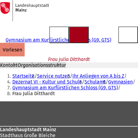
Zur
Startseite
Inhalt anspringen
Gymnasium am Kurfürstlichen Schloss (G9, GTS)
vorlesen
Frau Julia Ditthardt
Kontakt
Organisationsstruktur
Sie
Startseite
Service nutzen
Ihr Anliegen von A bis Z
befinden
Dezernat VI - Kultur und Schule
Schulamt
Gymnasien
Gymnasium am Kurfürstlichen Schloss (G9, GTS)
sich
Frau Julia Ditthardt
hier:
Fußbereich
Landeshauptstadt Mainz
Stadthaus Große Bleiche