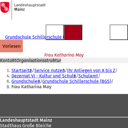
Zur
Startseite
Inhalt anspringen
Grundschule Schillerschule (BGS)
vorlesen
Frau Katharina May
Kontakt
Organisationsstruktur
Sie
Startseite
Service nutzen
Ihr Anliegen von A bis Z
befinden
Dezernat VI - Kultur und Schule
Schulamt
Grundschulen
Grundschule Schillerschule (BGS)
sich
Frau Katharina May
hier:
Fußbereich
Landeshauptstadt Mainz
Stadthaus Große Bleiche