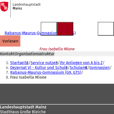
Zur
Startseite
Inhalt anspringen
Rabanus-Maurus-Gymnasium (G9, GTS)
vorlesen
Frau Isabella Mione
Kontakt
Organisationsstruktur
Sie
Startseite
Service nutzen
Ihr Anliegen von A bis Z
befinden
Dezernat VI - Kultur und Schule
Schulamt
Gymnasien
Rabanus-Maurus-Gymnasium (G9, GTS)
sich
Frau Isabella Mione
hier:
Fußbereich
Landeshauptstadt Mainz
Stadthaus Große Bleiche