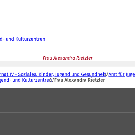
d- und Kulturzentren
Frau Alexandra Rietzler
nat IV - Soziales, Kinder, Jugend und Gesundheit
Amt für Jug
gend- und Kulturzentren
Frau Alexandra Rietzler