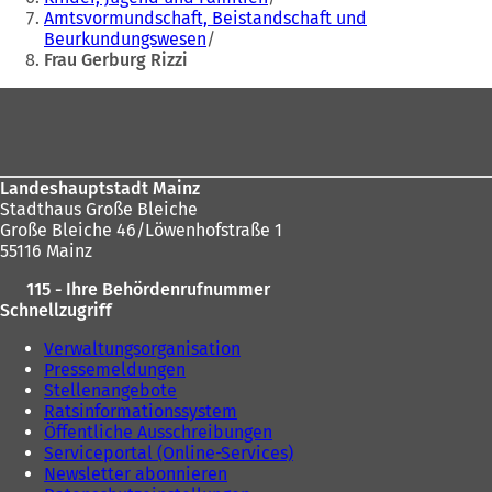
hier:
Amtsvormundschaft, Beistandschaft und
Beurkundungswesen
Frau Gerburg Rizzi
Fußbereich
Landeshauptstadt Mainz
Stadthaus Große Bleiche
Große Bleiche 46/Löwenhofstraße 1
55116 Mainz
115 - Ihre Behördenrufnummer
Schnellzugriff
Verwaltungsorganisation
Pressemeldungen
Stellenangebote
Ratsinformationssystem
Öffentliche Ausschreibungen
Serviceportal (Online-Services)
Newsletter abonnieren