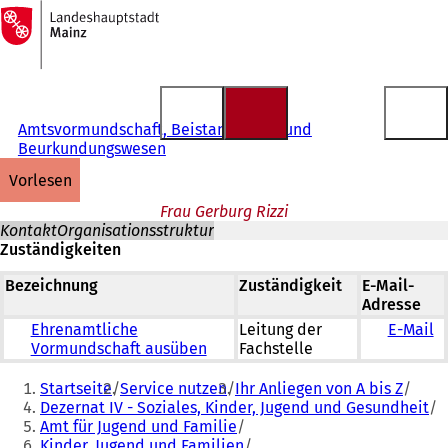
Zur
Startseite
Inhalt anspringen
Amtsvormundschaft, Beistandschaft und
Beurkundungswesen
vorlesen
Frau Gerburg Rizzi
Kontakt
Organisationsstruktur
Zuständigkeiten
Bezeichnung
Zuständigkeit
E-Mail-
Adresse
Ehrenamtliche
Leitung der
E-Mail
Vormundschaft ausüben
Fachstelle
Sie
Startseite
Service nutzen
Ihr Anliegen von A bis Z
befinden
Dezernat IV - Soziales, Kinder, Jugend und Gesundheit
Amt für Jugend und Familie
sich
Kinder, Jugend und Familien