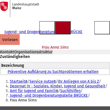
Zur
Startseite
Inhalt anspringen
Jugend- und Drogenberatungsstelle BRÜCKE
vorlesen
Frau Anna Sims
Kontakt
Organisationsstruktur
Zuständigkeiten
Bezeichnung
Präventive Aufklärung zu Suchtproblemen erhalten
Sie
Startseite
Service nutzen
Ihr Anliegen von A bis Z
befinden
Dezernat IV - Soziales, Kinder, Jugend und Gesundheit
Amt für Jugend und Familie
Suchthilfen
sich
Jugend- und Drogenberatungsstelle BRÜCKE
hier:
Frau Anna Sims
Fußbereich