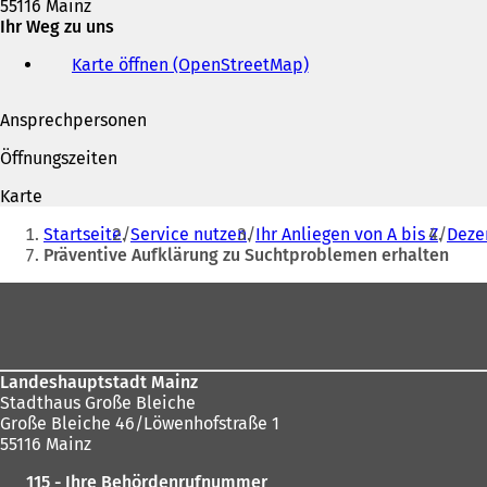
55116 Mainz
n
Ihr Weg zu uns
e
m
Karte öffnen (OpenStreetMap)
(
n
Ö
e
f
u
Ansprechpersonen
f
e
n
n
Öffnungszeiten
e
T
t
a
Karte
i
b
Sie
n
Startseite
Service nutzen
Ihr Anliegen von A bis Z
Dezer
)
befinden
e
Präventive Aufklärung zu Suchtproblemen erhalten
i
sich
n
Fußbereich
hier:
e
m
n
e
Landeshauptstadt Mainz
u
Stadthaus Große Bleiche
e
Große Bleiche 46/Löwenhofstraße 1
n
55116 Mainz
T
a
115 - Ihre Behördenrufnummer