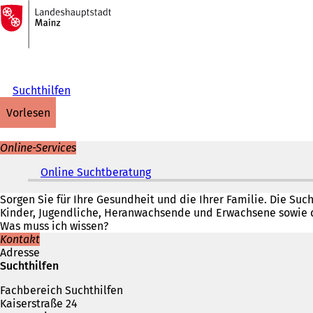
Zur
Startseite
Inhalt anspringen
Suchthilfen
vorlesen
Online-Services
Online Suchtberatung
(
Ö
f
Sorgen Sie für Ihre Gesundheit und die Ihrer Familie. Die Su
f
Kinder, Jugendliche, Heranwachsende und Erwachsene sowie 
n
Was muss ich wissen?
e
Kontakt
t
Adresse
i
Suchthilfen
n
Fachbereich Suchthilfen
e
Kaiserstraße 24
i